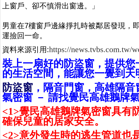
上窗戶、卻不慎滑出窗邊。」
男童在7樓窗戶邊緣掙扎時被鄰居發現，
運撿回一命。
https://news.tvbs.com.tw/
資料來源引用:
裝上一扇好的防盜窗，提供您
的生活空間，能讓您一覺到天
防盜窗
，隔音門窗，高雄隔音
氣密窗 － 請找覺民高雄鵝牌
<1>覺民高雄鵝牌氣密窗具有
確保兒童的居家安全。
<2>意外發生時的逃生管道也