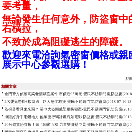
要考量，
無論發生任何意外，防盜窗中
右橫拉，
不致於成為阻礙逃生的障礙。
歡迎來電洽詢氣密窗價格或親
展示中心參觀選購！
點
相關文章
金門警方偵破高粱老酒竊盜案件 市價近95萬元-覺民不銹鋼門窗,防盜窗
(201
2名嬰兒懸掛3樓窗邊 路人急忙救援-覺民不銹鋼門窗,防盜窗
(2018-07-16 1
監視器看見鬼來竊？ 浴巾大盜頭戴塑膠袋犯案-覺民不銹鋼門窗,防盜窗
(2018
海陸好身手用錯地方 他縝密行竊計畫宛如電影-防盜窗,覺民不銹鋼門窗
(2018
20分鐘驚險救援！頭卡鐵窗五樓 男童雙腳懸空晃-覺民不銹鋼門窗,防盜窗
(2