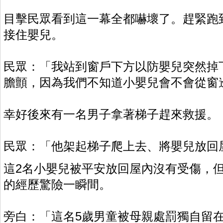
目擊民眾看到這一幕全都嚇壞了。趕緊跑
接住嬰兒。
民眾：「我站到窗戶下方以防嬰兒突然掉
膽顫，因為我們不知道小嬰兒會不會從窗
幸好後來有一名男子拿著梯子趕來救援。
民眾：「他架起梯子爬上去、將嬰兒放回
這2名小嬰兒被平安放回屋內沒有受傷，
的經歷驚險一瞬間。
旁白：「這名5歲男童被母親處罰獨自留