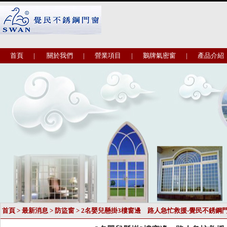
首頁
|
關於我們
|
營業項目
|
鵝牌氣密窗
|
產品介紹
首頁
>
最新消息
>
防盜窗
> 2名嬰兒懸掛3樓窗邊 路人急忙救援-覺民不銹鋼