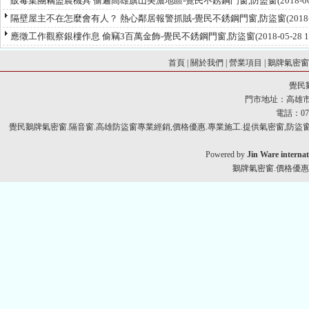
販毒集團竊盜農機具 偷遍高雄旗山美濃地區-覺民不銹鋼門窗,防盜窗
(2018-
隔壁屋主不在怎麼會有人？ 熱心鄰居報警抓賊-覺民不銹鋼門窗,防盜窗
(2018
應徵工作觀察銀樓作息 偷竊3百萬金飾-覺民不銹鋼門窗,防盜窗
(2018-05-28
首頁
|
關於我們
|
營業項目
|
鵝牌氣密
覺民
門市地址：高雄市
電話：07-
覺民鵝牌氣密窗.隔音窗.高雄防盜窗專業經銷,價格優惠.專業施工.提供氣密窗,防盜窗,
Powered by
Jin Ware internat
鵝牌氣密窗.價格優惠