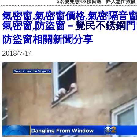
2名嬰兒懸掛3樓窗邊 路人急忙救援
氣密窗,氣密窗價格,氣密隔音窗
氣密窗,防盜窗－
覺民不銹鋼
門
防盜窗相關新聞分享
2018/7/14