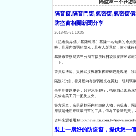
隔壁屋主不在怎麼
隔音窗,隔音門窗,氣密窗,氣密窗價
防盜窗相關新聞分享
2018-05-31 10:35
〔記者吳昇儒／基隆報導〕基隆一名無業的余姓
時，見屋內微弱的燈光，且有人影晃動，便守株待
基隆市警察局第三分局百福所昨日凌晨接獲民眾報
一下。
警員蔡博煒、吳神武接獲報案後即刻趕赴現場，發
隔沒2分鐘，看見屋內有微弱燈光在晃動，研判竊
余男見難以脫身，只好承認犯行，指稱自己因為尿
只偷走美工刀一把及皮夾。
警方調查，余男是轄區內的頭痛人物，有吸毒、竊
應該是他用來破壞門窗的工具，但為了躲避刑責，
http://news.ltn.com.tw/news/socie
資料來源引用:
裝上一扇好的防盜窗，提供您一