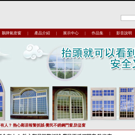
鵝牌氣密窗
|
產品介紹
|
展示中心
|
作品集
|
影音說明
會有人？ 熱心鄰居報警抓賊-覺民不銹鋼門窗,防盜窗