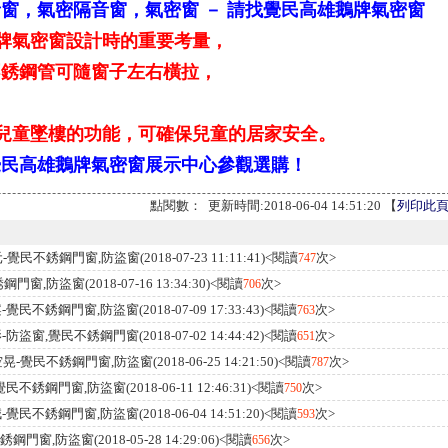
窗，氣密隔音窗，氣密窗 － 請找覺民高雄鵝牌氣密窗
鵝牌氣密窗設計時的重要考量，
不銹鋼管可隨窗子左右橫拉，
止兒童墜樓的功能，可確保兒童的居家安全。
覺民高雄鵝牌氣密窗展示中心參觀選購！
點閱數：
更新時間:2018-06-04 14:51:20 【
列印此
-覺民不銹鋼門窗,防盜窗
(2018-07-23 11:11:41)<閱讀
次>
747
銹鋼門窗,防盜窗
(2018-07-16 13:34:30)<閱讀
次>
706
-覺民不銹鋼門窗,防盜窗
(2018-07-09 17:33:43)<閱讀
次>
763
-防盜窗,覺民不銹鋼門窗
(2018-07-02 14:44:42)<閱讀
次>
651
晃-覺民不銹鋼門窗,防盜窗
(2018-06-25 14:21:50)<閱讀
次>
787
覺民不銹鋼門窗,防盜窗
(2018-06-11 12:46:31)<閱讀
次>
750
-覺民不銹鋼門窗,防盜窗
(2018-06-04 14:51:20)<閱讀
次>
593
銹鋼門窗,防盜窗
(2018-05-28 14:29:06)<閱讀
次>
656