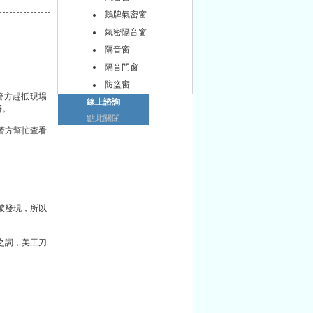
鵝牌氣密窗
氣密隔音窗
隔音窗
隔音門窗
防盜窗
警方趕抵現場
線上諮詢
辦。
點此關閉
警方幫忙查看
被發現，所以
之詞，美工刀