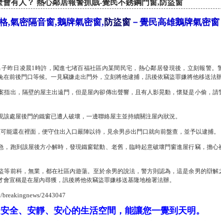
會有人？ 熱心鄰居報警抓賊-覺民不銹鋼門窗,防盜窗
格,氣密隔音窗,鵝牌氣密窗,
防盜窗
－覺民高雄鵝牌氣密窗
男子昨日凌晨1時許，闖進七堵百福社區內某間民宅，熱心鄰居發現後，立刻報警。
兔在前後門口等候。一見竊嫌走出門外，立刻將他逮捕，訊後依竊盜罪嫌將他移送法
案指出，隔壁的屋主出遠門，但是屋內卻傳出聲響，且有人影晃動，懷疑是小偷，請
現該處屋後門的鐵窗已遭人破壞，一邊聯絡屋主並持續關注屋內狀況。
嫌可能還在裡面，便守住出入口嚴陣以待，見余男步出門口就向前盤查，並予以逮捕。
急，跑到該屋後方小解時，發現鐵窗鬆動、老舊，臨時起意破壞門窗進屋行竊，擔心
盜等前科，無業，都在社區內遊蕩。至於余男的說法，警方則認為，這是余男的辯解
才會宣稱是在屋內尋獲，訊後將他依竊盜罪嫌移送基隆地檢署法辦。
ty/breakingnews/2443047
個安全、安靜、安心的生活空間，能讓您一覺到天明。