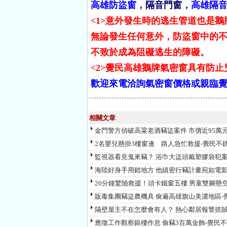
高雄防盜窗，
隔音門窗
，高雄隔音
<1>意外發生時的逃生管道也是
無論發生任何意外，防盜窗中的
不致於成為阻礙逃生的障礙。
<2>覺民高雄鵝牌氣密窗具有防
歡迎來電洽詢氣密窗價格或親臨
相關文章
金門警方偵破高粱老酒竊盜案件 市價近95萬元
2名嬰兒懸掛3樓窗邊 路人急忙救援-覺民不
監視器看見鬼來竊？ 浴巾大盜頭戴塑膠袋犯案
海陸好身手用錯地方 他縝密行竊計畫宛如電影
20分鐘驚險救援！頭卡鐵窗五樓 男童雙腳懸空
販毒集團竊盜農機具 偷遍高雄旗山美濃地區-
隔壁屋主不在怎麼會有人？ 熱心鄰居報警抓賊
應徵工作觀察銀樓作息 偷竊3百萬金飾-覺民不