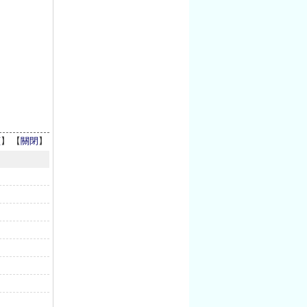
頁
】 【
關閉
】