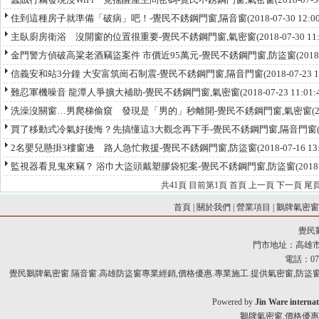
住到這種房子就準備「破病」吧！-覺民不銹鋼門窗,隔音窗
(2018-07-30 12:
主臥廚房衛浴 沒開窗的位置很重要-覺民不銹鋼門窗,氣密窗
(2018-07-30 1
金門警方偵破高粱老酒竊盜案件 市價近95萬元-覺民不銹鋼門窗,防盜窗
(201
信義安和站3分鐘 大安富筑崗石制震-覺民不銹鋼門窗,隔音門窗
(2018-07-23
難忍軍機噪音 龍潭人爭擴大補助-覺民不銹鋼門窗,氣密窗
(2018-07-23 11:0
洗澡沒關窗…男爬梯偷窺 發現是「男的」秒離開-覺民不銹鋼門窗,氣密窗
(
買了移動式冷氣好後悔？先搞懂這3大觀念再下手-覺民不銹鋼門窗,隔音門窗
2名嬰兒懸掛3樓窗邊 路人急忙救援-覺民不銹鋼門窗,防盜窗
(2018-07-16 1
監視器看見鬼來竊？ 浴巾大盜頭戴塑膠袋犯案-覺民不銹鋼門窗,防盜窗
(2018
共
41
頁 目前第
1
頁 首頁 上一頁
下一頁
尾
首頁
|
關於我們
|
營業項目
|
鵝牌氣密
覺民
門市地址：高雄市
電話：07-
覺民鵝牌氣密窗.隔音窗.高雄防盜窗專業經銷,價格優惠.專業施工.提供氣密窗,防盜窗,
Powered by
Jin Ware internat
鵝牌氣密窗.價格優惠