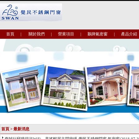
首頁
|
關於我們
|
營業項目
|
鵝牌氣密窗
|
產品介紹
首頁
>
最新消息
蠢賊行竊發現沒WiFi 竟搖醒屋主問密碼-覺民不銹鋼門窗,氣密窗
(2018-07-